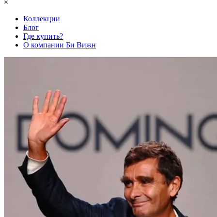
×
Коллекции
Блог
Где купить?
О компании Би Вижн